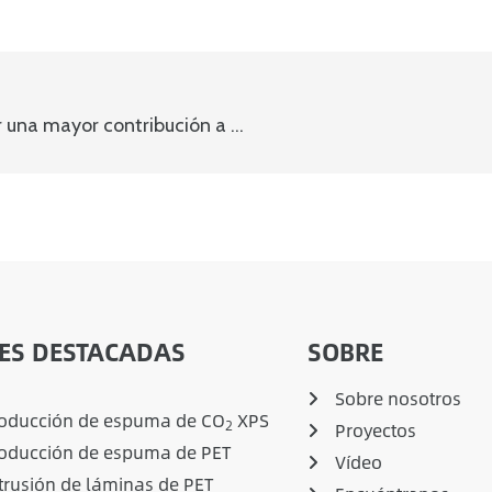
La visita del UNDP’s y la FECO’s nos inspira a hacer una mayor contribución a la protección del medio ambiente
ES DESTACADAS
SOBRE
Sobre nosotros
roducción de espuma de CO
XPS
2
Proyectos
roducción de espuma de PET
Vídeo
trusión de láminas de PET