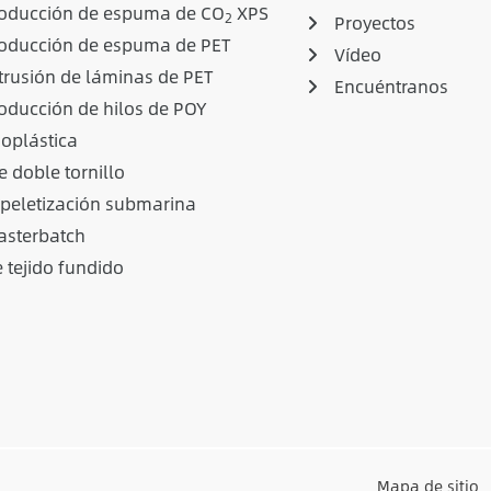
roducción de espuma de CO
XPS
2
Proyectos
roducción de espuma de PET
Vídeo
trusión de láminas de PET
Encuéntranos
oducción de hilos de POY
ioplástica
e doble tornillo
 peletización submarina
sterbatch
 tejido fundido
Mapa de sitio