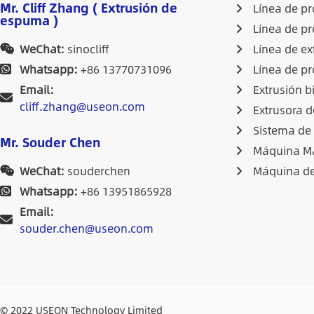
Mr. Cliff Zhang ( Extrusión de
Línea de p
espuma )
Línea de p
WeChat:
sinocliff
Línea de ex
Whatsapp:
+86 13770731096
Línea de pr
Email:
Extrusión b
cliff.zhang@useon.com
Extrusora d
Sistema de
Mr. Souder Chen
Máquina Ma
WeChat:
souderchen
Máquina de
Whatsapp:
+86 13951865928
Email:
souder.chen@useon.com
© 2022 USEON Technology Limited