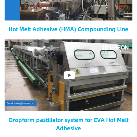
Hot Melt Adhesive (HMA) Compounding Line
Dropform pastillator system for EVA Hot Melt
Adhesive