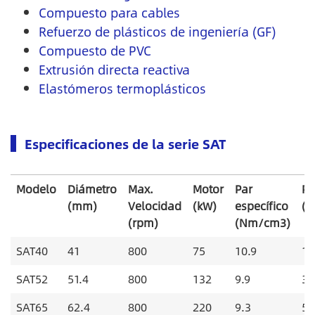
Compuesto para cables
Refuerzo de plásticos de ingeniería (GF)
Compuesto de PVC
Extrusión directa reactiva
Elastómeros termoplásticos
Especificaciones de la serie SAT
Modelo
Diámetro
Max.
Motor
Par
Pr
(mm)
Velocidad
(kW)
específico
(k
(rpm)
(Nm/cm3)
SAT40
41
800
75
10.9
15
SAT52
51.4
800
132
9.9
35
SAT65
62.4
800
220
9.3
50