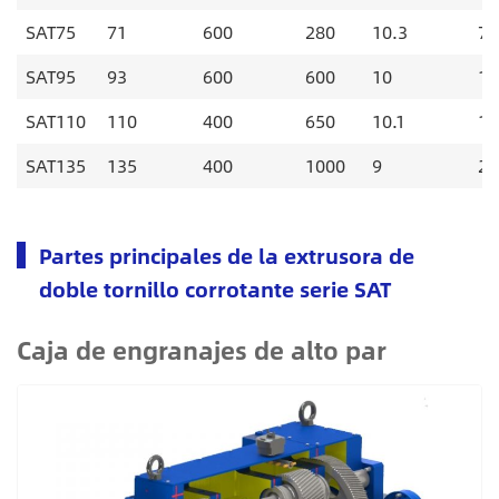
SAT75
71
600
280
10.3
70
SAT95
93
600
600
10
13
SAT110
110
400
650
10.1
18
SAT135
135
400
1000
9
25
Partes principales de la extrusora de
doble tornillo corrotante serie SAT
Caja de engranajes de alto par