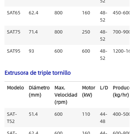
52
SAT65
62.4
800
160
48-
450-600
52
SAT75
71.4
800
250
48-
700-900
52
SAT95
93
600
600
48-
1200-160
52
Extrusora de triple tornillo
Modelo
Diámetro
Max.
Motor
L/D
Producci
(mm)
Velocidad
(kW)
(kg/hr)
(rpm)
SAT-
51.4
600
110
44-
400-500
T52
48
SAT-
62.4
600
160
44-
600-800