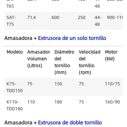
T65
48
SAT-
71.4
600
250
44-
900-1100
T75
48
Amasadora +
Extrusora de un solo tornillo
Modelo
Amasador
Diámetro
Velocidad
Motor
P
Volumen
del
del
(kW)
(
(Litros)
tornillo
tornillo
(mm)
(rpm)
K75-
75
150
75
110/75
6
TDD150
K110-
110
180
75
160/90
9
TDD180
Amasadora +
Extrusora de doble tornillo