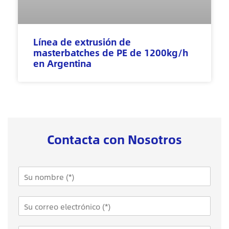
Línea de extrusión de
masterbatches de PE de 1200kg/h
en Argentina
Contacta con Nosotros
N
a
m
W
E
e
h
m
*
a
a
t