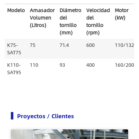
Modelo
Amasador
Diámetro
Velocidad
Motor
Volumen
del
del
(kW)
(Litros)
tornillo
tornillo
(mm)
(rpm)
K75-
75
71.4
600
110/132
SAT75
K110-
110
93
400
160/200
SAT95
Proyectos / Clientes