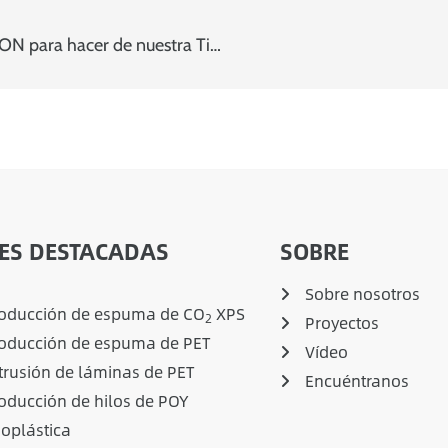
La ONUDI confía en la tecnología ecológica de USEON para hacer de nuestra Tierra un lugar mejor
ES DESTACADAS
SOBRE
Sobre nosotros
roducción de espuma de CO
XPS
2
Proyectos
roducción de espuma de PET
Vídeo
trusión de láminas de PET
Encuéntranos
oducción de hilos de POY
ioplástica