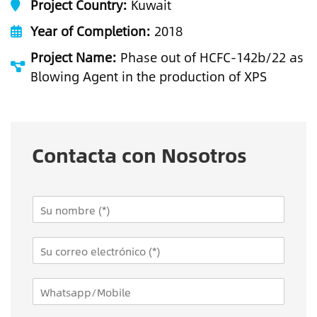
Project Country:
Kuwait
Year of Completion:
2018
Project Name:
Phase out of HCFC-142b/22 as
Blowing Agent in the production of XPS
Contacta con Nosotros
N
a
m
E
e
m
*
a
W
i
h
l
a
*