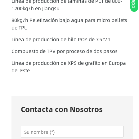
Línea de producción de láminas de PET de 800-
1200kg/h en Jiangsu
80kg/h Peletización bajo agua para micro pellets
de TPU
Línea de producción de hilo POY de 7.5 t/h
Compuesto de TPV por proceso de dos pasos
Línea de producción de XPS de grafito en Europa
del Este
Contacta con Nosotros
N
a