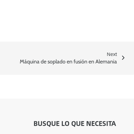
s
a
p
p
/
M
o
b
i
Next
l
e
Máquina de soplado en fusión en Alemania
R
e
f
e
r
e
r
:
BUSQUE LO QUE NECESITA