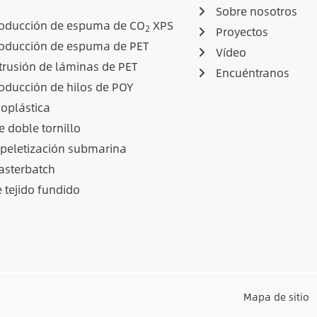
Sobre nosotros
roducción de espuma de CO
XPS
2
Proyectos
roducción de espuma de PET
Vídeo
trusión de láminas de PET
Encuéntranos
oducción de hilos de POY
ioplástica
e doble tornillo
 peletización submarina
sterbatch
 tejido fundido
Mapa de sitio