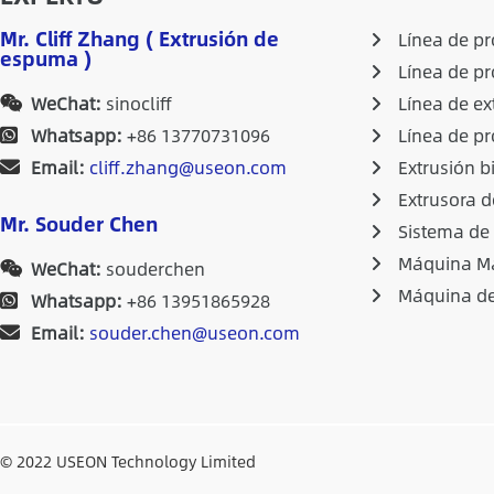
Mr. Cliff Zhang ( Extrusión de
Línea de p
espuma )
Línea de p
WeChat:
sinocliff
Línea de ex
Whatsapp:
+86 13770731096
Línea de pr
Email:
cliff.zhang@useon.com
Extrusión b
Extrusora d
Mr. Souder Chen
Sistema de
Máquina Ma
WeChat:
souderchen
Máquina de
Whatsapp:
+86 13951865928
Email:
souder.chen@useon.com
© 2022 USEON Technology Limited