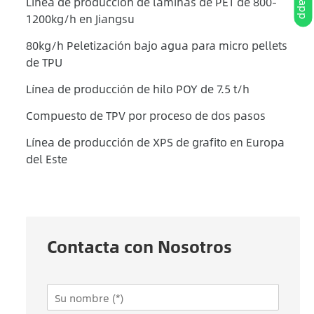
Línea de producción de láminas de PET de 800-
1200kg/h en Jiangsu
80kg/h Peletización bajo agua para micro pellets
de TPU
Línea de producción de hilo POY de 7.5 t/h
Compuesto de TPV por proceso de dos pasos
Línea de producción de XPS de grafito en Europa
del Este
Contacta con Nosotros
N
a