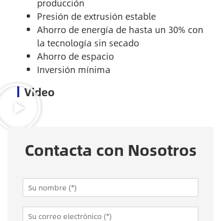
producción
Presión de extrusión estable
Ahorro de energía de hasta un 30% con
la tecnología sin secado
Ahorro de espacio
Inversión mínima
Video
Contacta con Nosotros
N
a
m
E
e
m