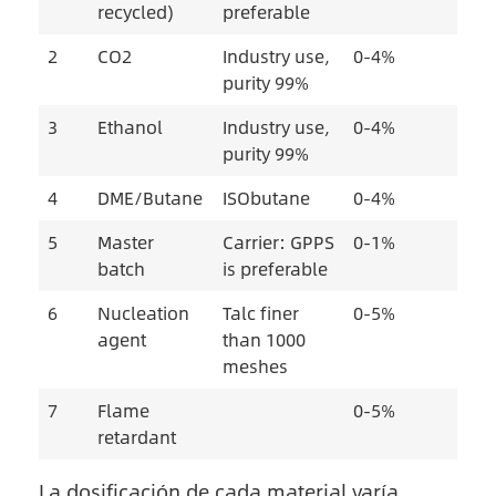
recycled)
preferable
2
CO2
Industry use,
0-4%
purity 99%
3
Ethanol
Industry use,
0-4%
purity 99%
4
DME/Butane
ISObutane
0-4%
5
Master
Carrier: GPPS
0-1%
batch
is preferable
6
Nucleation
Talc finer
0-5%
agent
than 1000
meshes
7
Flame
0-5%
retardant
La dosificación de cada material varía