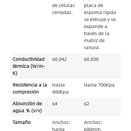
de células
placa de
cerradas.
espuma rígida
se extruye y se
expande a
través de la
matriz de
ranura.
Conductividad
≤0.042
≤0.030
térmica (W/m-
K)
Resistencia a la
Hasta
Hasta 700Kpa
compresión
400Kpa
Absorción de
≤4
≤2
agua ％ (v/v)
Tamaño
Anchos:
Anchos:
hasta
600mm,